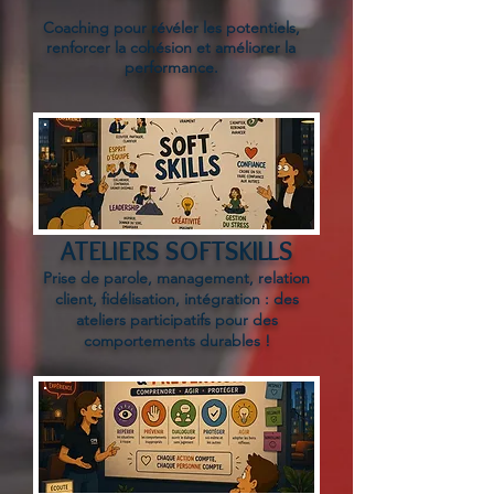
Coaching pour révéler les potentiels,
renforcer la cohésion et améliorer la
performance.
ATELIERS SOFTSKILLS
Prise de parole, management, relation
client, fidélisation, intégration : des
ateliers participatifs pour des
comportements durables !