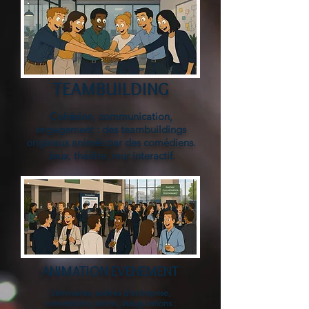
TEAMBUILDING
Cohésion, communication,
engagement : des teambuildings
originaux animés par des comédiens.
Jeux, théâtre, mur interactif.
ANIMATION EVENEMENT
Séminaires, soirées d'entreprise,
conventions, salons, inaugurations :