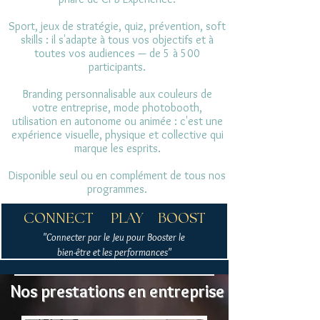
Sport, jeux de stratégie, quiz, prévention, soft
skills : il s'adapte à tous vos objectifs et à
toutes vos audiences — de 5 à 500
participants.
Branding personnalisable aux couleurs de
votre entreprise, mode photobooth,
utilisation en autonome ou animée : c'est une
expérience visuelle, physique et collective qui
marque les esprits.
Disponible seul ou en complément de tous nos
programmes.
CONNECT PLAY BOOST
"Connecter par le Jeu pour Booster le
bien-être et les performances"
Nos prestations en entreprise