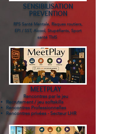
SENSIBILISATION
PREVENTION
RPS Santé Mentale, Risques routiers,
EPI / SST, Alcool, Stupéfiants, Sport
santé TMS
MEETPLAY
Rencontres par le jeu
Recrutement / jeu softskills
Rencontres Professionnelles
Rencontres privées - Secteur LHR