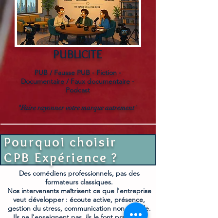
PUBLICITE
PUB / Fausse PUB - Fiction -
Documentaire / Faux documentaire -
Podcast
"Faire rayonner votre marque autrement"
Pourquoi choisir
CPB Expérience ?
Des comédiens professionnels, pas des
formateurs classiques.
Nos intervenants maîtrisent ce que l'entreprise
veut développer : écoute active, présence,
gestion du stress, communication non verbale.
Ils ne l'enseignent pas, ils le font pratiquer.